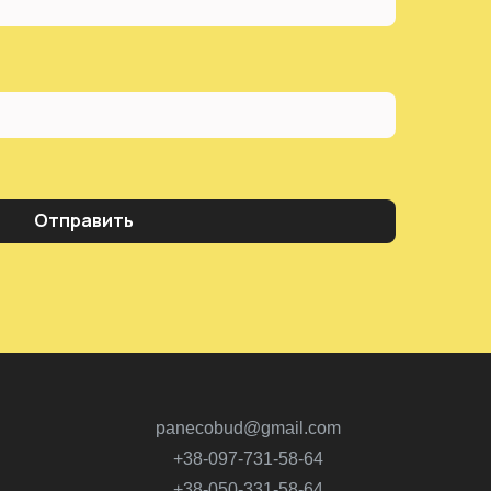
Отправить
panecobud@gmail.com
+38-097-731-58-64
+38-050-331-58-64