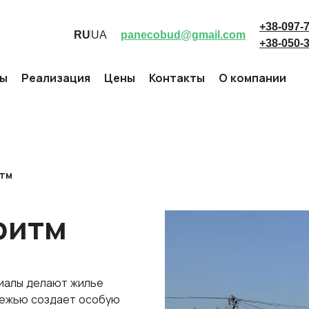
+38-097-
RU
UA
panecobud@gmail.com
+38-050-
ты
Реализация
Цены
Контакты
О компании
итм
ритм
иалы делают жилье
режью создает особую