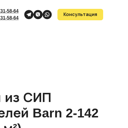
731-58-64
Консультация
331-58-64
 из СИП
елей Barn 2-142