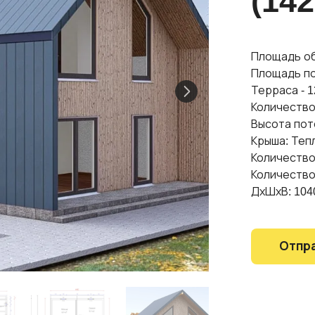
(142
Площадь общ
Площадь пол
Терраса - 12
Количество
Высота пото
Крыша: Тепл
Количество
Количество
ДхШхВ: 104
Отпра