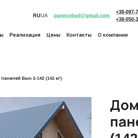
+38-097-
RU
UA
panecobud@gmail.com
+38-050-
ты
Реализация
Цены
Контакты
О компании
панелей Barn 2-142 (142 м²)
Дом
пан