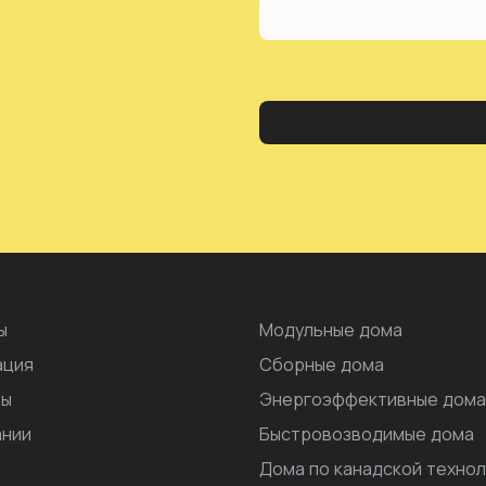
ы
Модульные дома
ация
Сборные дома
ты
Энергоэффективные дома
ании
Быстровозводимые дома
Дома по канадской техно